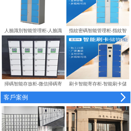
人臉識別智能管理柜-人臉識
指紋密碼智能管理柜-指紋智
別存包柜指紋智能電子寄存
能電子寄存柜
柜
掃碼智能存放柜-微信掃碼寄
刷卡智能寄存柜-智能刷卡儲
存柜
物柜 IC卡電子感應自助存包
客戶案例
柜