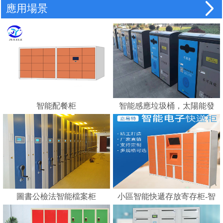
應用場景
智能配餐柜
智能感應垃圾桶，太陽能發
電，智能垃圾分類的好幫手
---蘇州嘉易特電子科技有限
公司
圖書公檢法智能檔案柜
小區智能快遞存放寄存柜-智
能化快遞柜 E郵