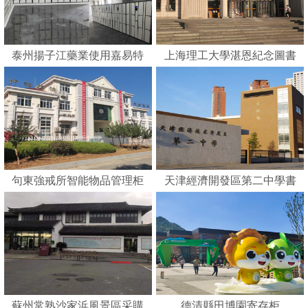
泰州揚子江藥業使用嘉易特
上海理工大學湛恩紀念圖書
刷卡智能柜
館
句東強戒所智能物品管理柜
天津經濟開發區第二中學書
包柜
蘇州常熟沙家浜風景區采購
德清縣田博園寄存柜