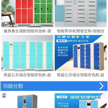
健身養生場館智能存放柜-酒
智能寄存柜開發定制-智能信
店浴室更衣柜賓館磁卡感應
報箱電子寄存柜
鎖柜桑拿更衣柜手腕卡
商超公共場合智能存包柜-超
商超公共場合智能存包柜-超
市智能儲物柜密碼柜電子存
市智能條碼寄存儲物柜電子
功能分類
包柜
存包柜