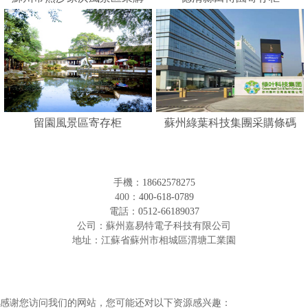
人臉識別寄存柜
留園風景區寄存柜
蘇州綠葉科技集團采購條碼
形寄存柜
手機：
18662578275
400：
400-618-0789
電話：
0512-66189037
公司：蘇州嘉易特電子科技有限公司
地址：江蘇省蘇州市相城區渭塘工業園
感谢您访问我们的网站，您可能还对以下资源感兴趣：