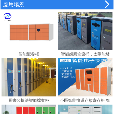
應用場景
智能配餐柜
智能感應垃圾桶，太陽能發
電，智能垃圾分類的好幫手
---蘇州嘉易特電子科技有限
公司
圖書公檢法智能檔案柜
小區智能快遞存放寄存柜-智
能化快遞柜 E郵