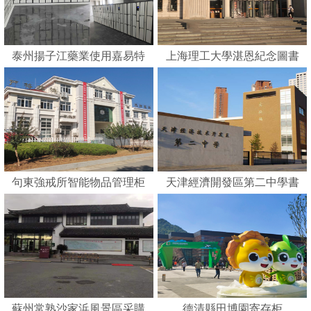
泰州揚子江藥業使用嘉易特
上海理工大學湛恩紀念圖書
刷卡智能柜
館
句東強戒所智能物品管理柜
天津經濟開發區第二中學書
包柜
蘇州常熟沙家浜風景區采購
德清縣田博園寄存柜