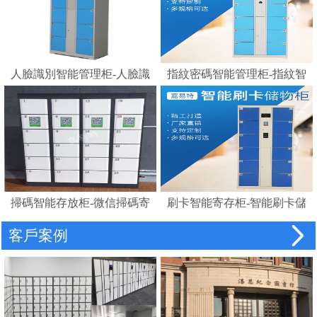
人臉識別智能管理柜-人臉識
指紋密碼智能管理柜-指紋智
別存包柜指紋智能電子寄存
能電子寄存柜
柜
掃碼智能存放柜-微信掃碼寄
刷卡智能寄存柜-智能刷卡儲
存柜
物柜 IC卡電子感應自助存包
客戶案例
柜