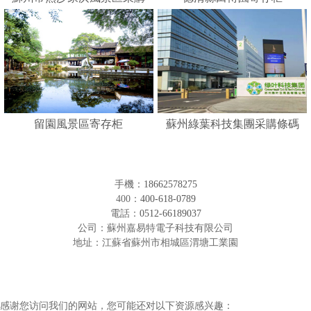
人臉識別寄存柜
留園風景區寄存柜
蘇州綠葉科技集團采購條碼
形寄存柜
手機：
18662578275
400：
400-618-0789
電話：
0512-66189037
公司：蘇州嘉易特電子科技有限公司
地址：江蘇省蘇州市相城區渭塘工業園
感谢您访问我们的网站，您可能还对以下资源感兴趣：