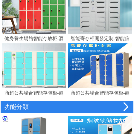
健身養生場館智能存放柜-酒
智能寄存柜開發定制-智能信
店浴室更衣柜賓館磁卡感應
報箱電子寄存柜
鎖柜桑拿更衣柜手腕卡
商超公共場合智能存包柜-超
商超公共場合智能存包柜-超
市智能儲物柜密碼柜電子存
市智能條碼寄存儲物柜電子
功能分類
包柜
存包柜