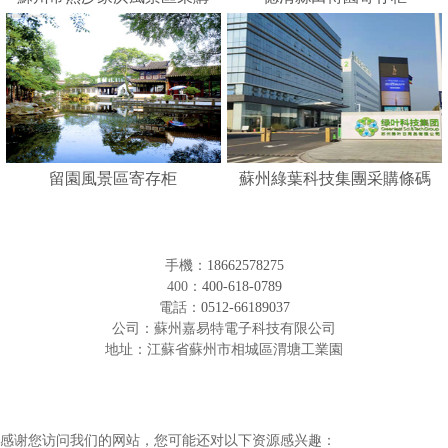
人臉識別寄存柜
留園風景區寄存柜
蘇州綠葉科技集團采購條碼
形寄存柜
手機：
18662578275
400：
400-618-0789
電話：
0512-66189037
公司：蘇州嘉易特電子科技有限公司
地址：江蘇省蘇州市相城區渭塘工業園
感谢您访问我们的网站，您可能还对以下资源感兴趣：