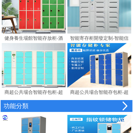
健身養生場館智能存放柜-酒
智能寄存柜開發定制-智能信
店浴室更衣柜賓館磁卡感應
報箱電子寄存柜
鎖柜桑拿更衣柜手腕卡
商超公共場合智能存包柜-超
商超公共場合智能存包柜-超
市智能儲物柜密碼柜電子存
市智能條碼寄存儲物柜電子
功能分類
包柜
存包柜