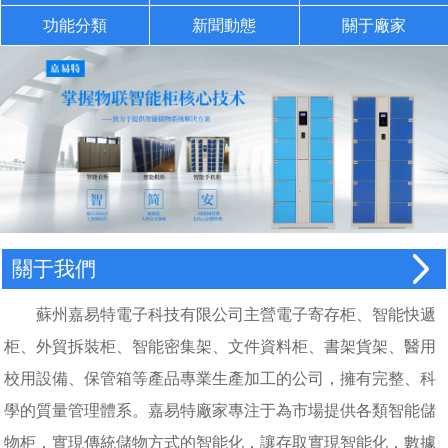
功能分類
新聞動態
關于廠家
關于我們
蘇州嘉易特電子科技有限公司主營電子寄存柜、智能快遞
柜、外貿拆裝柜、智能密集架、文件資料柜、書架貨架、醫用
校用設備、保管箱等產品專業生產加工的公司，擁有完整、科
學的質量管理體系。嘉易特廠家專注于為市場提供各類智能儲
物柜，實現傳統儲物方式的智能化，讓存取實現智能化，數據