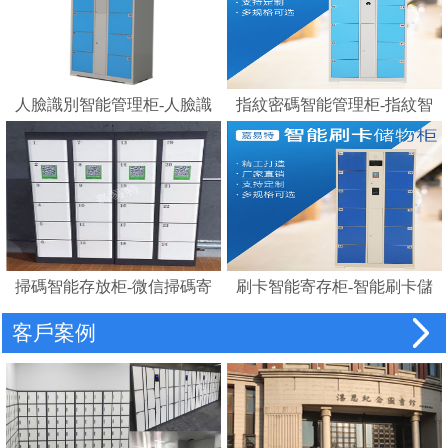
人臉識別智能管理柜-人臉識
指紋密碼智能管理柜-指紋智
別存包柜指紋智能電子寄存
能電子寄存柜
柜
掃碼智能存放柜-微信掃碼寄
刷卡智能寄存柜-智能刷卡儲
存柜
物柜 IC卡電子感應自助存包
客戶案例
柜