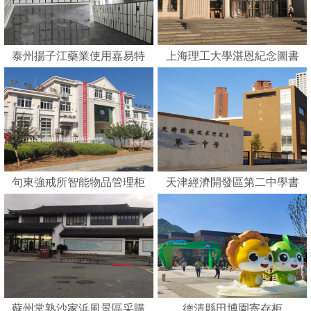
泰州揚子江藥業使用嘉易特
上海理工大學湛恩紀念圖書
刷卡智能柜
館
句東強戒所智能物品管理柜
天津經濟開發區第二中學書
包柜
蘇州常熟沙家浜風景區采購
德清縣田博園寄存柜