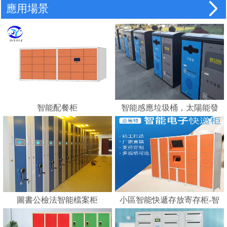
應用場景
智能配餐柜
智能感應垃圾桶，太陽能發
電，智能垃圾分類的好幫手
---蘇州嘉易特電子科技有限
公司
圖書公檢法智能檔案柜
小區智能快遞存放寄存柜-智
能化快遞柜 E郵