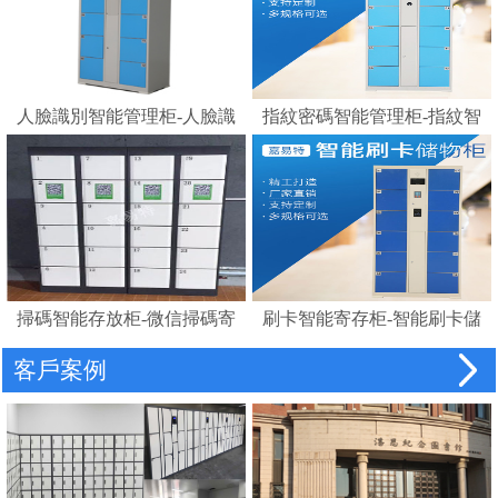
人臉識別智能管理柜-人臉識
指紋密碼智能管理柜-指紋智
別存包柜指紋智能電子寄存
能電子寄存柜
柜
掃碼智能存放柜-微信掃碼寄
刷卡智能寄存柜-智能刷卡儲
存柜
物柜 IC卡電子感應自助存包
客戶案例
柜