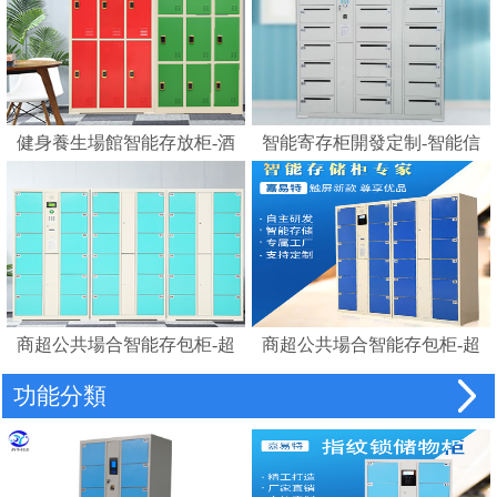
健身養生場館智能存放柜-酒
智能寄存柜開發定制-智能信
店浴室更衣柜賓館磁卡感應
報箱電子寄存柜
鎖柜桑拿更衣柜手腕卡
商超公共場合智能存包柜-超
商超公共場合智能存包柜-超
市智能儲物柜密碼柜電子存
市智能條碼寄存儲物柜電子
功能分類
包柜
存包柜