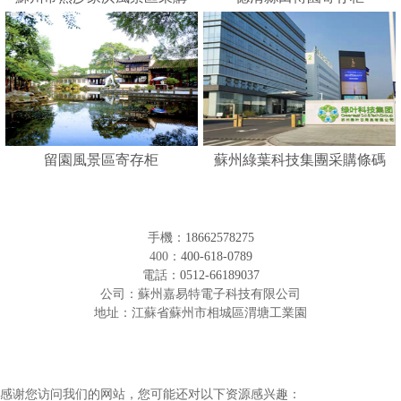
人臉識別寄存柜
留園風景區寄存柜
蘇州綠葉科技集團采購條碼
形寄存柜
手機：
18662578275
400：
400-618-0789
電話：
0512-66189037
公司：蘇州嘉易特電子科技有限公司
地址：江蘇省蘇州市相城區渭塘工業園
感谢您访问我们的网站，您可能还对以下资源感兴趣：