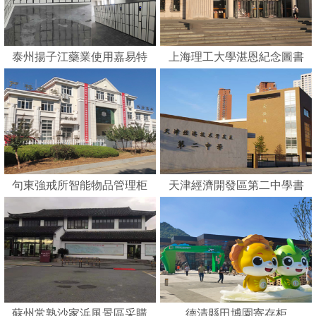
泰州揚子江藥業使用嘉易特
上海理工大學湛恩紀念圖書
刷卡智能柜
館
句東強戒所智能物品管理柜
天津經濟開發區第二中學書
包柜
蘇州常熟沙家浜風景區采購
德清縣田博園寄存柜