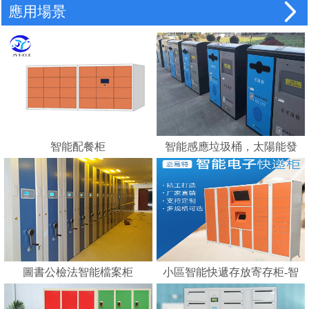
應用場景
智能配餐柜
智能感應垃圾桶，太陽能發
電，智能垃圾分類的好幫手
---蘇州嘉易特電子科技有限
公司
圖書公檢法智能檔案柜
小區智能快遞存放寄存柜-智
能化快遞柜 E郵