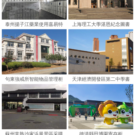
泰州揚子江藥業使用嘉易特
上海理工大學湛恩紀念圖書
刷卡智能柜
館
句東強戒所智能物品管理柜
天津經濟開發區第二中學書
包柜
蘇州常熟沙家浜風景區采購
德清縣田博園寄存柜