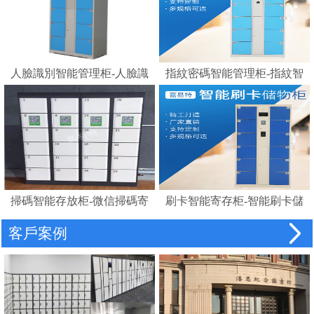
人臉識別智能管理柜-人臉識
指紋密碼智能管理柜-指紋智
別存包柜指紋智能電子寄存
能電子寄存柜
柜
掃碼智能存放柜-微信掃碼寄
刷卡智能寄存柜-智能刷卡儲
存柜
物柜 IC卡電子感應自助存包
客戶案例
柜