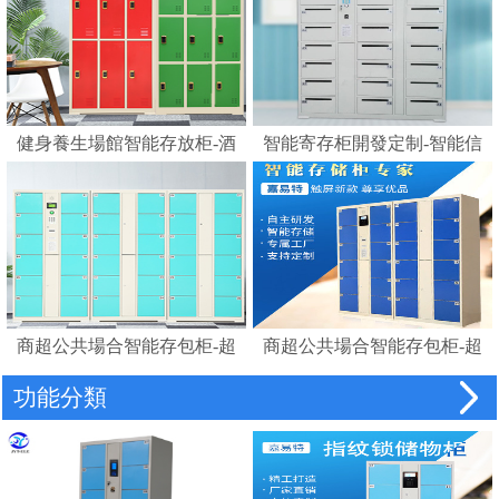
健身養生場館智能存放柜-酒
智能寄存柜開發定制-智能信
店浴室更衣柜賓館磁卡感應
報箱電子寄存柜
鎖柜桑拿更衣柜手腕卡
商超公共場合智能存包柜-超
商超公共場合智能存包柜-超
市智能儲物柜密碼柜電子存
市智能條碼寄存儲物柜電子
功能分類
包柜
存包柜