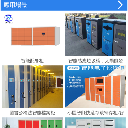
應用場景
智能配餐柜
智能感應垃圾桶，太陽能發
電，智能垃圾分類的好幫手
---蘇州嘉易特電子科技有限
公司
圖書公檢法智能檔案柜
小區智能快遞存放寄存柜-智
能化快遞柜 E郵