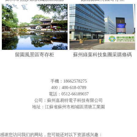
人臉識別寄存柜
留園風景區寄存柜
蘇州綠葉科技集團采購條碼
形寄存柜
手機：
18662578275
400：
400-618-0789
電話：
0512-66189037
公司：蘇州嘉易特電子科技有限公司
地址：江蘇省蘇州市相城區渭塘工業園
感谢您访问我们的网站，您可能还对以下资源感兴趣：