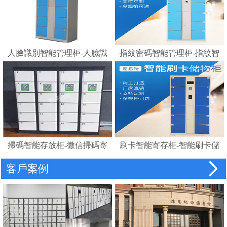
人臉識別智能管理柜-人臉識
指紋密碼智能管理柜-指紋智
別存包柜指紋智能電子寄存
能電子寄存柜
柜
掃碼智能存放柜-微信掃碼寄
刷卡智能寄存柜-智能刷卡儲
存柜
物柜 IC卡電子感應自助存包
客戶案例
柜