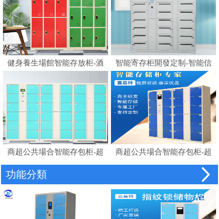
健身養生場館智能存放柜-酒
智能寄存柜開發定制-智能信
店浴室更衣柜賓館磁卡感應
報箱電子寄存柜
鎖柜桑拿更衣柜手腕卡
商超公共場合智能存包柜-超
商超公共場合智能存包柜-超
市智能儲物柜密碼柜電子存
市智能條碼寄存儲物柜電子
功能分類
包柜
存包柜