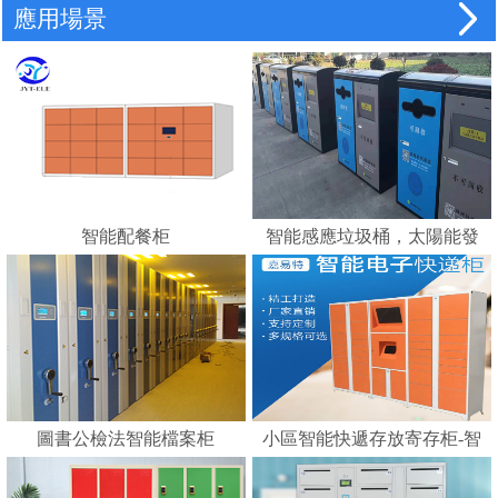
應用場景
智能配餐柜
智能感應垃圾桶，太陽能發
電，智能垃圾分類的好幫手
---蘇州嘉易特電子科技有限
公司
圖書公檢法智能檔案柜
小區智能快遞存放寄存柜-智
能化快遞柜 E郵