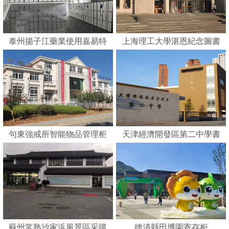
泰州揚子江藥業使用嘉易特
上海理工大學湛恩紀念圖書
刷卡智能柜
館
句東強戒所智能物品管理柜
天津經濟開發區第二中學書
包柜
蘇州常熟沙家浜風景區采購
德清縣田博園寄存柜