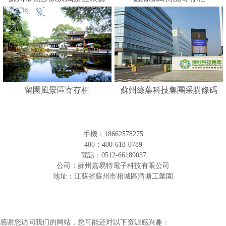
人臉識別寄存柜
留園風景區寄存柜
蘇州綠葉科技集團采購條碼
形寄存柜
手機：
18662578275
400：
400-618-0789
電話：
0512-66189037
公司：蘇州嘉易特電子科技有限公司
地址：江蘇省蘇州市相城區渭塘工業園
感谢您访问我们的网站，您可能还对以下资源感兴趣：