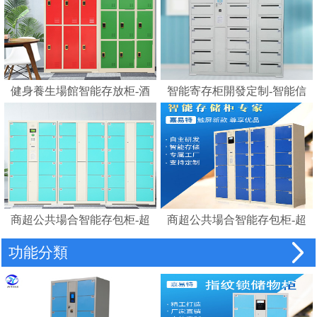
健身養生場館智能存放柜-酒
智能寄存柜開發定制-智能信
店浴室更衣柜賓館磁卡感應
報箱電子寄存柜
鎖柜桑拿更衣柜手腕卡
商超公共場合智能存包柜-超
商超公共場合智能存包柜-超
市智能儲物柜密碼柜電子存
市智能條碼寄存儲物柜電子
功能分類
包柜
存包柜