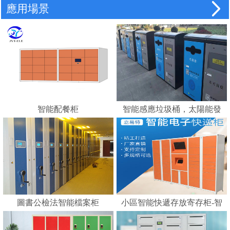
應用場景
智能配餐柜
智能感應垃圾桶，太陽能發
電，智能垃圾分類的好幫手
---蘇州嘉易特電子科技有限
公司
圖書公檢法智能檔案柜
小區智能快遞存放寄存柜-智
能化快遞柜 E郵