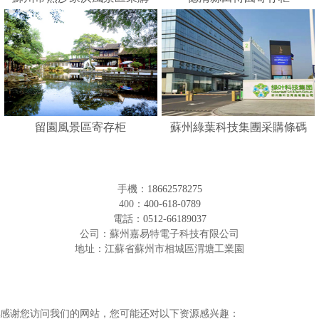
人臉識別寄存柜
留園風景區寄存柜
蘇州綠葉科技集團采購條碼
形寄存柜
手機：
18662578275
400：
400-618-0789
電話：
0512-66189037
公司：蘇州嘉易特電子科技有限公司
地址：江蘇省蘇州市相城區渭塘工業園
感谢您访问我们的网站，您可能还对以下资源感兴趣：