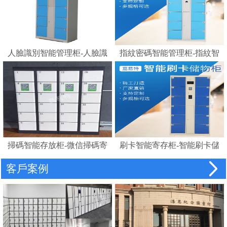
人臉識別智能管理柜-人臉識
指紋密碼智能管理柜-指紋智
別存包柜指紋智能電子寄存
能電子寄存柜
柜
掃碼智能存放柜-微信掃碼寄
刷卡智能寄存柜-智能刷卡儲
存柜
物柜 IC卡電子感應自助存包
客戶案例
柜