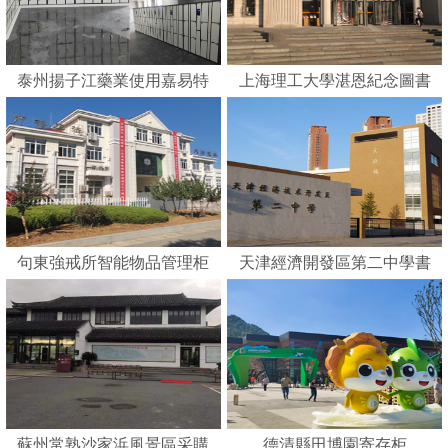
泰州揚子江藥業使用嘉易特
上海理工大學湛恩紀念圖書
刷卡智能柜
館
句東強戒所智能物品管理柜
天津經濟開發區第二中學書
包柜
蘇州常熟沙家浜風景區采購
德清縣田博園寄存柜