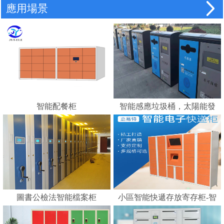
應用場景
智能配餐柜
智能感應垃圾桶，太陽能發
電，智能垃圾分類的好幫手
---蘇州嘉易特電子科技有限
公司
圖書公檢法智能檔案柜
小區智能快遞存放寄存柜-智
能化快遞柜 E郵