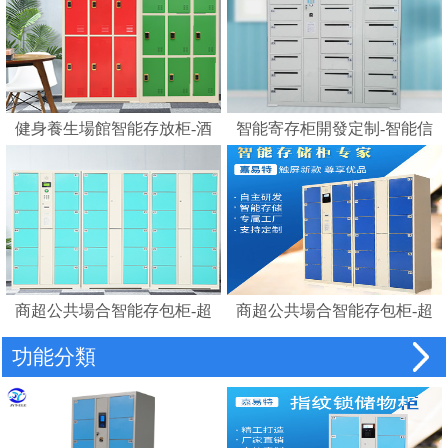
健身養生場館智能存放柜-酒
智能寄存柜開發定制-智能信
店浴室更衣柜賓館磁卡感應
報箱電子寄存柜
鎖柜桑拿更衣柜手腕卡
商超公共場合智能存包柜-超
商超公共場合智能存包柜-超
市智能儲物柜密碼柜電子存
市智能條碼寄存儲物柜電子
功能分類
包柜
存包柜