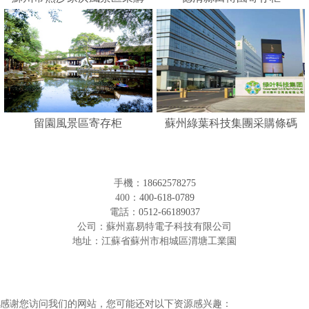
人臉識別寄存柜
留園風景區寄存柜
蘇州綠葉科技集團采購條碼
形寄存柜
手機：
18662578275
400：
400-618-0789
電話：
0512-66189037
公司：蘇州嘉易特電子科技有限公司
地址：江蘇省蘇州市相城區渭塘工業園
感谢您访问我们的网站，您可能还对以下资源感兴趣：