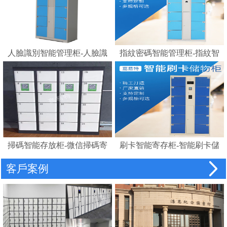
人臉識別智能管理柜-人臉識
指紋密碼智能管理柜-指紋智
別存包柜指紋智能電子寄存
能電子寄存柜
柜
掃碼智能存放柜-微信掃碼寄
刷卡智能寄存柜-智能刷卡儲
存柜
物柜 IC卡電子感應自助存包
客戶案例
柜