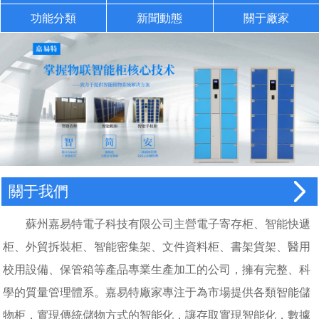
功能分類
新聞動態
關于廠家
關于我們
蘇州嘉易特電子科技有限公司主營電子寄存柜、智能快遞
柜、外貿拆裝柜、智能密集架、文件資料柜、書架貨架、醫用
校用設備、保管箱等產品專業生產加工的公司，擁有完整、科
學的質量管理體系。嘉易特廠家專注于為市場提供各類智能儲
物柜，實現傳統儲物方式的智能化，讓存取實現智能化，數據