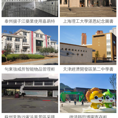
泰州揚子江藥業使用嘉易特
上海理工大學湛恩紀念圖書
刷卡智能柜
館
句東強戒所智能物品管理柜
天津經濟開發區第二中學書
包柜
蘇州常熟沙家浜風景區采購
德清縣田博園寄存柜