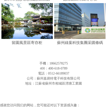
人臉識別寄存柜
留園風景區寄存柜
蘇州綠葉科技集團采購條碼
形寄存柜
手機：
18662578275
400：
400-618-0789
電話：
0512-66189037
公司：蘇州嘉易特電子科技有限公司
地址：江蘇省蘇州市相城區渭塘工業園
感谢您访问我们的网站，您可能还对以下资源感兴趣：