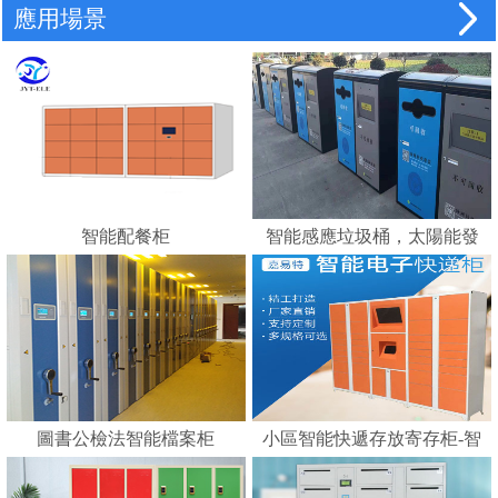
應用場景
智能配餐柜
智能感應垃圾桶，太陽能發
電，智能垃圾分類的好幫手
---蘇州嘉易特電子科技有限
公司
圖書公檢法智能檔案柜
小區智能快遞存放寄存柜-智
能化快遞柜 E郵