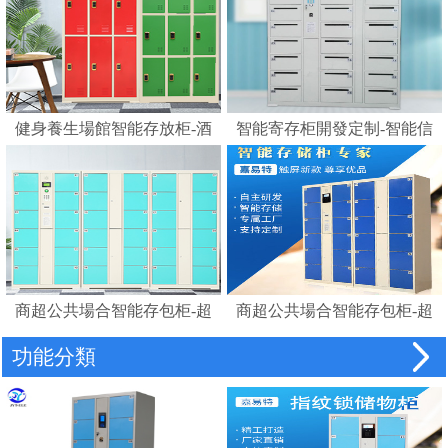
健身養生場館智能存放柜-酒
智能寄存柜開發定制-智能信
店浴室更衣柜賓館磁卡感應
報箱電子寄存柜
鎖柜桑拿更衣柜手腕卡
商超公共場合智能存包柜-超
商超公共場合智能存包柜-超
市智能儲物柜密碼柜電子存
市智能條碼寄存儲物柜電子
功能分類
包柜
存包柜