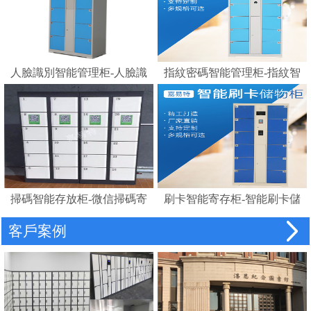
人臉識別智能管理柜-人臉識
指紋密碼智能管理柜-指紋智
別存包柜指紋智能電子寄存
能電子寄存柜
柜
掃碼智能存放柜-微信掃碼寄
刷卡智能寄存柜-智能刷卡儲
存柜
物柜 IC卡電子感應自助存包
客戶案例
柜