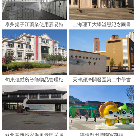
泰州揚子江藥業使用嘉易特
上海理工大學湛恩紀念圖書
刷卡智能柜
館
句東強戒所智能物品管理柜
天津經濟開發區第二中學書
包柜
蘇州常熟沙家浜風景區采購
德清縣田博園寄存柜