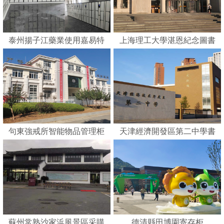
泰州揚子江藥業使用嘉易特
上海理工大學湛恩紀念圖書
刷卡智能柜
館
句東強戒所智能物品管理柜
天津經濟開發區第二中學書
包柜
蘇州常熟沙家浜風景區采購
德清縣田博園寄存柜