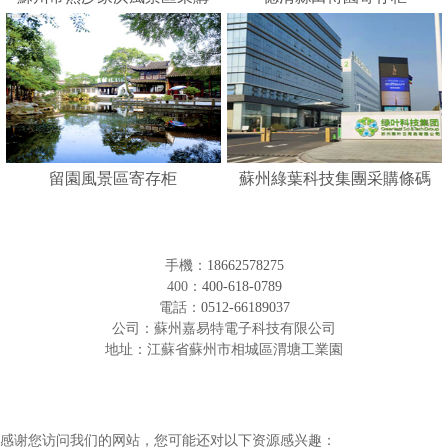
人臉識別寄存柜
留園風景區寄存柜
蘇州綠葉科技集團采購條碼
形寄存柜
手機：
18662578275
400：
400-618-0789
電話：
0512-66189037
公司：蘇州嘉易特電子科技有限公司
地址：江蘇省蘇州市相城區渭塘工業園
感谢您访问我们的网站，您可能还对以下资源感兴趣：