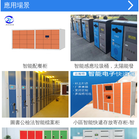
應用場景
智能配餐柜
智能感應垃圾桶，太陽能發
電，智能垃圾分類的好幫手
---蘇州嘉易特電子科技有限
公司
圖書公檢法智能檔案柜
小區智能快遞存放寄存柜-智
能化快遞柜 E郵