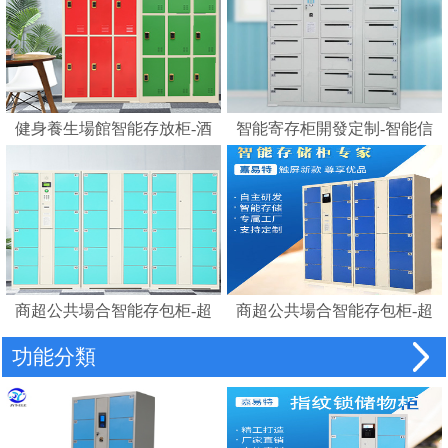
健身養生場館智能存放柜-酒
智能寄存柜開發定制-智能信
店浴室更衣柜賓館磁卡感應
報箱電子寄存柜
鎖柜桑拿更衣柜手腕卡
商超公共場合智能存包柜-超
商超公共場合智能存包柜-超
市智能儲物柜密碼柜電子存
市智能條碼寄存儲物柜電子
功能分類
包柜
存包柜