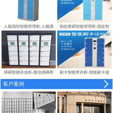
人臉識別智能管理柜-人臉識
指紋密碼智能管理柜-指紋智
別存包柜指紋智能電子寄存
能電子寄存柜
柜
掃碼智能存放柜-微信掃碼寄
刷卡智能寄存柜-智能刷卡儲
存柜
物柜 IC卡電子感應自助存包
客戶案例
柜